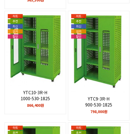
히트
히트
추천
추천
최신
최신
인기
인기
할인
할인
YTC10-3R-H
1000-530-1825
YTC9-3R-H
900-530-1825
866,400원
798,000원
히트
히트
추천
추천