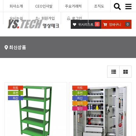
Toggle
회사소개
CEO인사말
주요거래처
조직도
naviga
오시는길
회원가입
로그인
0
0
위시리스트
장바구니
최신상품
히트
히트
추천
추천
최신
최신
인기
할인