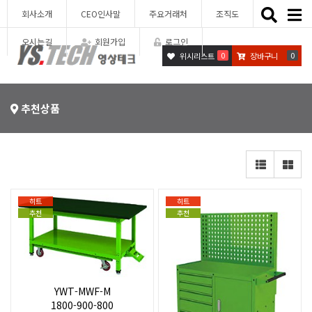
Toggle
회사소개
CEO인사말
주요거래처
조직도
naviga
오시는길
회원가입
로그인
0
0
위시리스트
장바구니
추천상품
히트
히트
추천
추천
YWT-MWF-M
1800-900-800