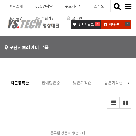
Toggle
회사소개
CEO인사말
주요거래처
조직도
naviga
오시는길
회원가입
로그인
0
0
위시리스트
장바구니
모션시뮬레이터 부품
최근등록순
판매많은순
낮은가격순
높은가격순
등록된 상품이 없습니다.