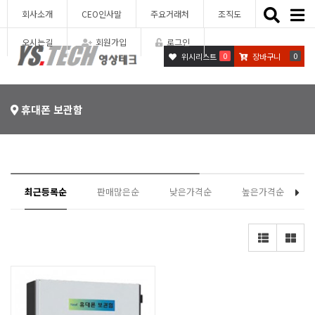
Toggle
회사소개
CEO인사말
주요거래처
조직도
naviga
오시는길
회원가입
로그인
0
0
위시리스트
장바구니
휴대폰 보관함
최근등록순
판매많은순
낮은가격순
높은가격순