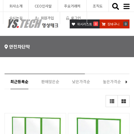
Toggle
회사소개
CEO인사말
주요거래처
조직도
naviga
오시는길
회원가입
로그인
0
0
위시리스트
장바구니
안전차단막
최근등록순
판매많은순
낮은가격순
높은가격순