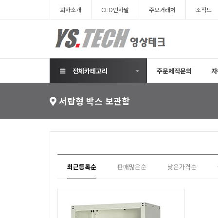
회사소개
CEO인사말
주요거래처
조직도
전체카테고리
주문제작문의
자
서랍형 박스 보관함
최근등록순
판매많은순
낮은가격순