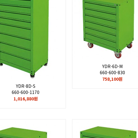
YDR-6D-M
660-600-830
758,100원
YDR-8D-S
660-600-1170
1,016,880원