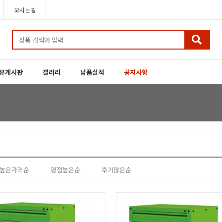
오시는길
유게시판
갤러리
납품실적
공지사항
높은가격순
평점높은순
후기많은순