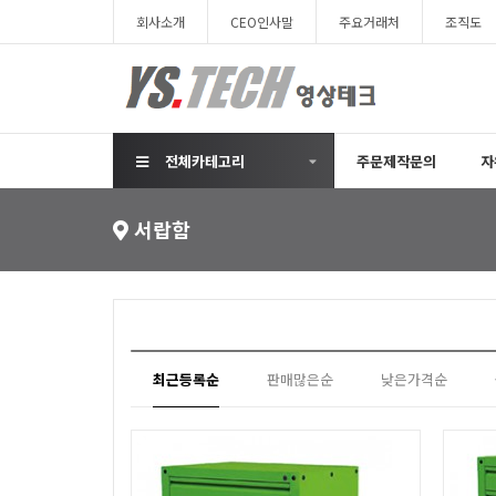
회사소개
CEO인사말
주요거래처
조직도
전체카테고리
주문제작문의
자
서랍함
최근등록순
판매많은순
낮은가격순