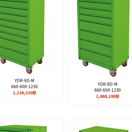
YDR-9D-M
YDR-8D-M
660-600-1230
660-600-1230
1,126,320원
1,068,180원