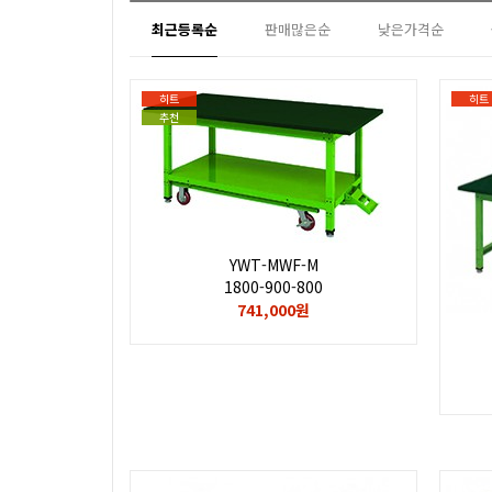
최근등록순
판매많은순
낮은가격순
히트
히트
추천
YWT-MWF-M
1800-900-800
741,000원