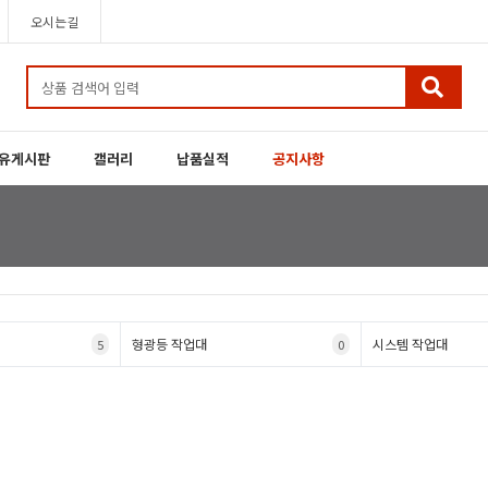
오시는길
유게시판
갤러리
납품실적
공지사항
형광등 작업대
시스템 작업대
5
0