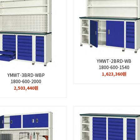
YMWT-2BRD-WB
1800-600-1540
1,623,360원
YMWT-3BRD-WBP
1800-600-2000
2,503,440원