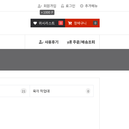
회원가입
로그인
추가메뉴
+ 1000 P
위시리스트
0
장바구니
0
사용후기
주문/배송조회
육각 작업대
21
0