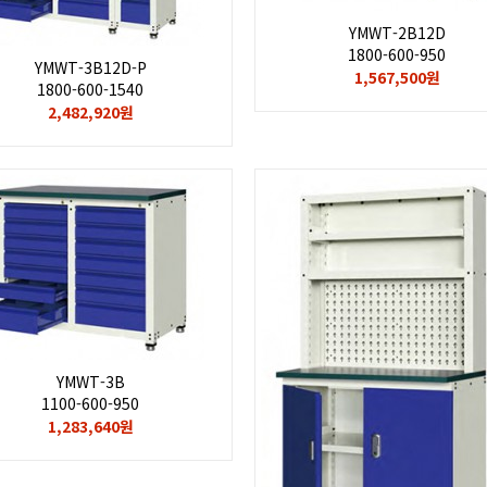
YMWT-2B12D
1800-600-950
YMWT-3B12D-P
1,567,500원
1800-600-1540
2,482,920원
YMWT-3B
1100-600-950
1,283,640원