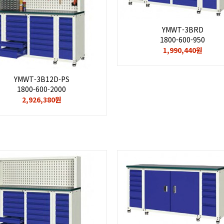
YMWT-3BRD
1800-600-950
1,990,440원
YMWT-3B12D-PS
1800-600-2000
2,926,380원