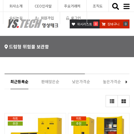
Toggle
회사소개
CEO인사말
주요거래처
조직도
naviga
오시는길
회원가입
로그인
0
0
위시리스트
장바구니
드럼형 위험물 보관함
최근등록순
판매많은순
낮은가격순
높은가격순
히트
히트
추천
추천