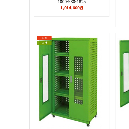
1000-530-1825
1,014,600원
히트
추천