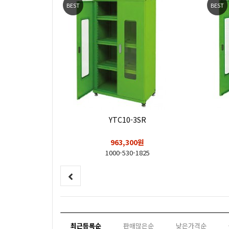
BEST
BEST
YTC10-3SR
원
963,300원
70
1000-530-1825
최근등록순
판매많은순
낮은가격순