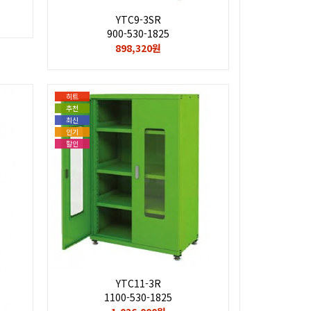
YTC9-3SR
900-530-1825
898,320원
히트
추천
최신
인기
할인
YTC11-3R
1100-530-1825