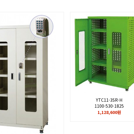
YTC11-3SR-H
1100-530-1825
1,128,600원