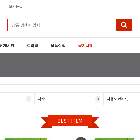
오시는길
유게시판
갤러리
납품실적
공지사항
락카
다용도 캐비넷
3
0
BEST ITEM