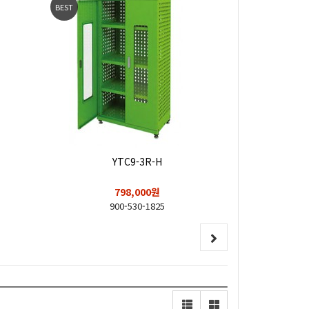
BEST
BEST
YTC9-3R-H
798,000원
900-530-1825
1