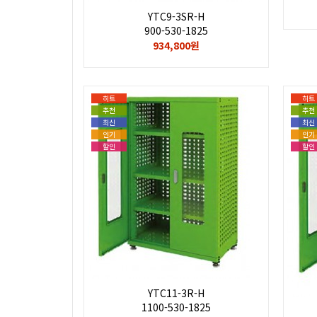
YTC9-3SR-H
900-530-1825
934,800원
히트
히트
추천
추천
최신
최신
인기
인기
할인
할인
YTC11-3R-H
1100-530-1825