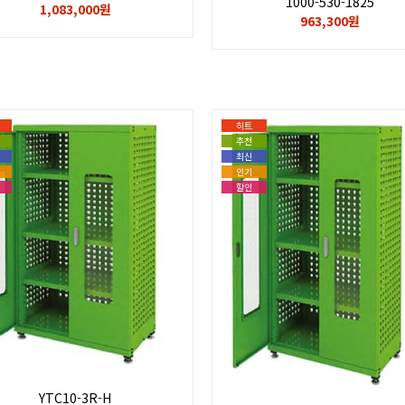
1000-530-1825
1,083,000원
963,300원
히트
추천
최신
인기
할인
YTC10-3R-H