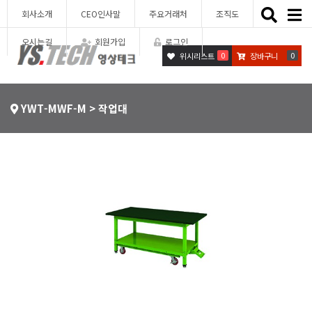
Toggle
회사소개
CEO인사말
주요거래처
조직도
naviga
오시는길
회원가입
로그인
0
0
위시리스트
장바구니
YWT-MWF-M > 작업대