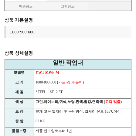
배송정보
교환정보
상품 기본설명
1800-900-800
상품 상세설명
일반 작업대
모델명
YWT-MWF-M
크 기
1800-900-800 (
가로
-
깊이
-
높이
)
재 질
STEEL 1.6T~2.3T
색 상
그린
,
아이보리
,
쥐색
,
노랑
,
흰색
,
빨강
,
연회색
(
고객 맞춤
)
도 장
분체 고온 열처리 후 공냉방식
,
열처리 온도
185
℃
이상
중 량
85 KG
품질보증
제품 인도일로부터
1
년