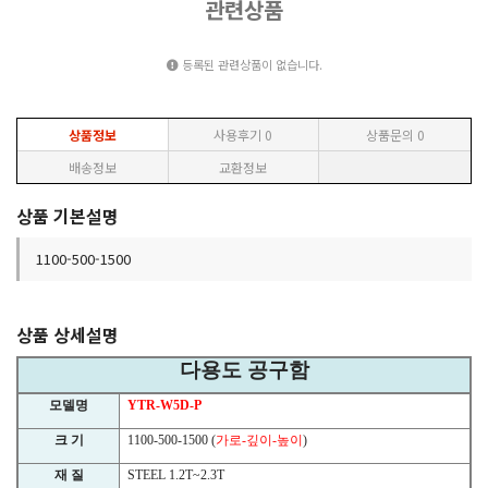
관련상품
등록된 관련상품이 없습니다.
상품정보
사용후기
0
상품문의
0
배송정보
교환정보
상품 기본설명
1100-500-1500
상품 상세설명
다용도 공구함
모델명
YTR-W5D-P
크 기
1100-500-1500 (
가로
-
깊이
-
높이
)
재 질
STEEL 1.2T~2.3T