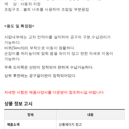
색 상 : 사용자 지정
조립구조 : 볼트 너트를 사용하여 조립및 부분용접
<용도 및 특장점>
서랍내부에는 교차 칸막이를 설치하여 공구의 구분,수납관리가
가능하다.
바퀴(5iinch)의 부착으로 이동이 원활하다.
손잡이를 허리높이에 맟춰 몸을 숙이지 않고 편한 자세로 이동이
가능하다.
우측 도어쪽은 선반이 장착되어 편하게 수납가능하다.
상부 후면에는 공구걸이판이 장착되어있다.
자세한 사항은 제품사양서를 다운받아 참조하시길 바랍니다
상품 정보 고시
항목
내용
제품소재
상품페이지 참고