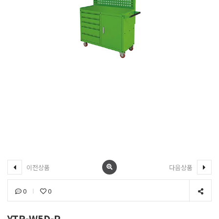
이전상품
다음상품
0
0
YTR-W5D-P