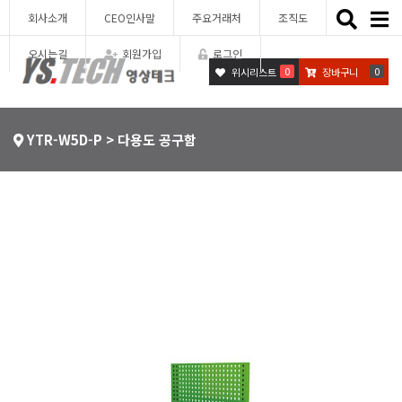
Toggle
회사소개
CEO인사말
주요거래처
조직도
naviga
오시는길
회원가입
로그인
0
0
위시리스트
장바구니
YTR-W5D-P > 다용도 공구함