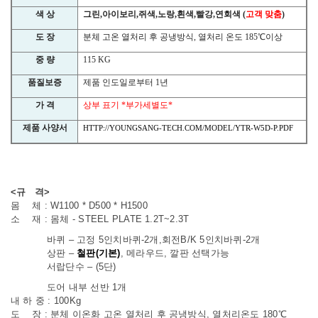
색 상
그린
,
아이보리
,
쥐색
,
노랑
,
흰색
,
빨강
,
연회색
(
고객 맞춤
)
도 장
분체 고온 열처리 후 공냉방식
,
열처리 온도
185
℃
이상
중 량
115 KG
품질보증
제품 인도일로부터
1
년
가 격
상부 표기
*
부가세별도
*
제품 사양서
HTTP://YOUNGSANG-TECH.COM/MODEL/YTR-W5D-P.PDF
<규 격>
몸 체 : W1100 * D500 * H1500
소 재 : 몸체 - STEEL PLATE 1.2T~2.3T
바퀴 – 고정 5인치바퀴-2개,회전B/K 5인치바퀴-2개
상판 –
철판(기본)
, 메라우드, 깔판 선택가능
서랍단수 – (5단)
도어 내부 선반 1개
내 하 중 : 100Kg
도 장 : 분체 이온화 고온 열처리 후 공냉방식, 열처리온도 180℃