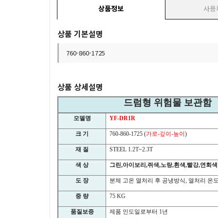
상품정보
사용
상품 기본설명
760-860-1725
상품 상세설명
드럼형 위험물 보관함
모델명
YF-DR1R
크 기
760-860-1725 (
가로
-
깊이
-
높이
)
재 질
STEEL 1.2T~2.3T
색 상
그린
,
아이보리
,
쥐색
,
노랑
,
흰색
,
빨강
,
연회색
도 장
분체 고온 열처리 후 공냉방식
,
열처리 온
중 량
75 KG
품질보증
제품 인도일로부터
1
년