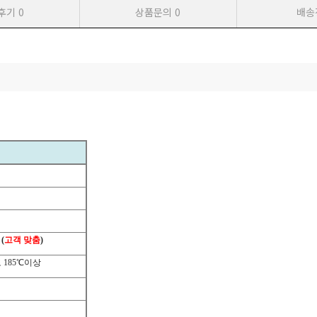
후기
0
상품문의
0
배송
(
고객 맞춤
)
도
185
℃
이상