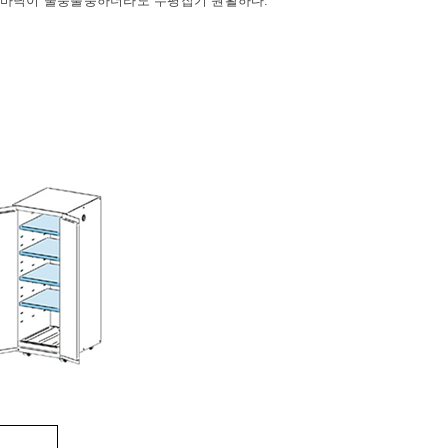
 바닥이 울퉁불퉁하더라도 수평잡기 원활하다.