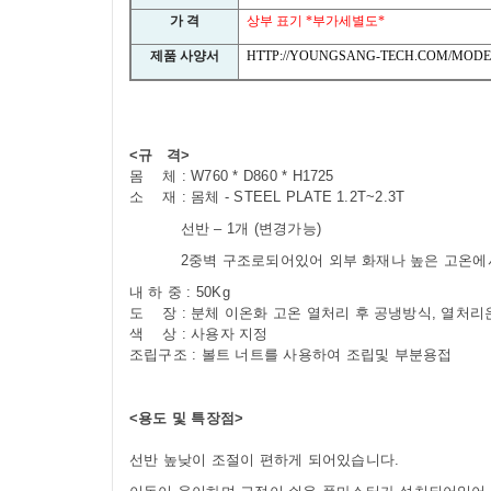
가 격
상부 표기
*
부가세별도
*
제품 사양서
HTTP://YOUNGSANG-TECH.COM/MODE
<규 격>
몸 체 : W760 * D860 * H1725
소 재 : 몸체 - STEEL PLATE 1.2T~2.3T
선반 – 1개 (변경가능)
2중벽 구조로되어있어 외부 화재나 높은 고온에
내 하 중 : 50Kg
도 장 : 분체 이온화 고온 열처리 후 공냉방식, 열처리온
색 상 : 사용자 지정
조립구조 : 볼트 너트를 사용하여 조립및 부분용접
<용도 및 특장점>
선반 높낮이 조절이 편하게 되어있습니다
.