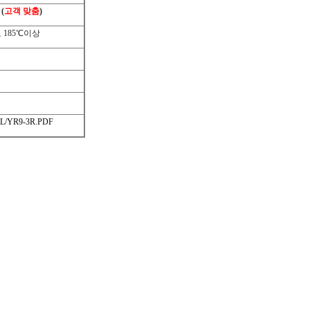
(
고객 맞춤
)
도
185
℃
이상
/YR9-3R.PDF