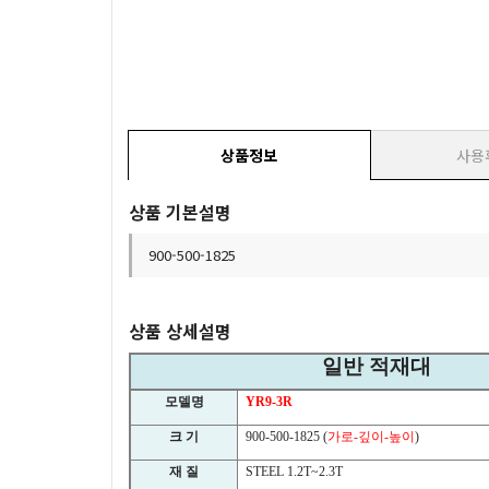
상품정보
사용
상품 기본설명
900-500-1825
상품 상세설명
일반 적재대
모델명
YR9-3R
크 기
900-500-1825 (
가로
-
깊이
-
높이
)
재 질
STEEL 1.2T~2.3T