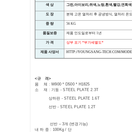
색 상
그린
,
아이보리
,
쥐색
,
노랑
,
흰색
,
빨강
,
연회색
도 장
분체 고온 열처리 후 공냉방식
,
열처리 온
중 량
56 KG
품질보증
제품 인도일로부터
1
년
가 격
상부 표기
*
부가세별도
*
제품 사양서
HTTP://YOUNGSANG-TECH.COM/MODEL
<규 격>
몸 체 : W900 * D500 * H1825
소 재 : 기둥 - STEEL PLATE 2.3T
상하판
- STEEL PLATE 1.6T
선반 - STEEL PLATE 1.2T
선반 – 3개 (변경가능)
내 하 중 : 100Kg / 단