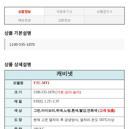
상품정보
사용후기
0
상품문의
0
배송정보
교환정보
상품 기본설명
1100-535-1870
상품 상세설명
캐비넷
모델명
YTC-MT1
크 기
1100-535-1870 (
가로
-
깊이
-
높이
)
재 질
STEEL 1.2T~2.3T
색 상
그린
,
아이보리
,
쥐색
,
노랑
,
흰색
,
빨강
,
연회색
(
고객 맞춤
)
도 장
분체 고온 열처리 후 공냉방식
,
열처리 온도
185
℃
이상