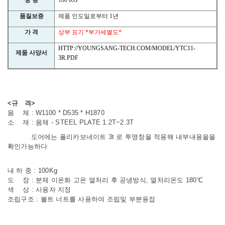
중 량
180 KG
품질보증
제품 인도일로부터
1
년
가 격
상부 표기
*
부가세별도
*
HTTP://YOUNGSANG-TECH.COM/MODEL/YTC11-
제품 사양서
3R.PDF
<규 격>
몸 체 : W1100 * D535 * H1870
소 재 : 몸체 - STEEL PLATE 1.2T~2.3T
도어에는 폴리카보네이트 3t 로 투명창을 적용해 내부내용을을
확인가능하다
내 하 중 : 100Kg
도 장 : 분체 이온화 고온 열처리 후 공냉방식, 열처리온도 180℃
색 상 : 사용자 지정
조립구조 : 볼트 너트를 사용하여 조립및 부분용접