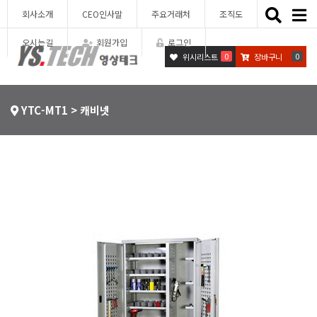
Toggle
회사소개
CEO인사말
주요거래처
조직도
naviga
오시는길
회원가입
로그인
0
0
위시리스트
장바구니
YTC-MT1 > 캐비넷