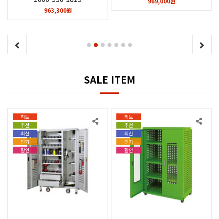
969,000원
963,300원
SALE ITEM
히트
히트
추천
추천
최신
최신
인기
인기
할인
할인