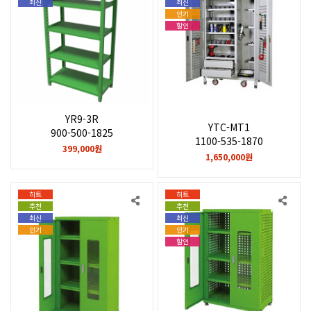
최신
최신
인기
할인
YR9-3R
YTC-MT1
900-500-1825
1100-535-1870
399,000원
1,650,000원
히트
히트
추천
추천
최신
최신
인기
인기
할인