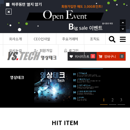
하루동안 열지 않기
Toggle
회사소개
CEO인사말
주요거래처
조직도
naviga
오시는길
회원가입
로그인
0
0
위시리스트
장바구니
영상테크
1
2
3
HIT ITEM