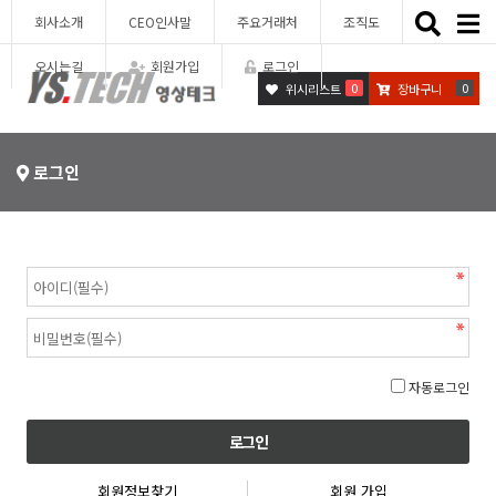
Toggle
회사소개
CEO인사말
주요거래처
조직도
naviga
오시는길
회원가입
로그인
0
0
위시리스트
장바구니
로그인
자동로그인
회원정보찾기
회원 가입