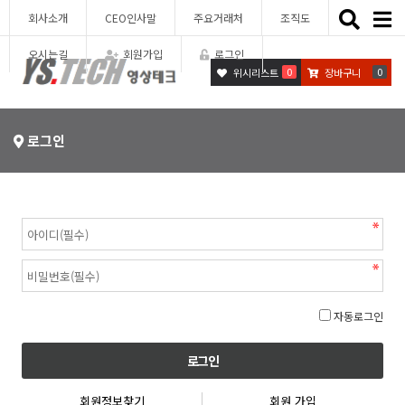
Toggle
회사소개
CEO인사말
주요거래처
조직도
naviga
오시는길
회원가입
로그인
0
0
위시리스트
장바구니
로그인
자동로그인
회원정보찾기
회원 가입