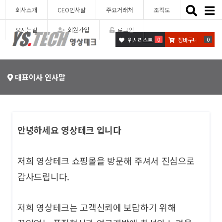
Toggle
회사소개
CEO인사말
주요거래처
조직도
naviga
오시는길
회원가입
로그인
0
0
위시리스트
장바구니
대표이사 인사말
안녕하세요 영상테크 입니다
저희 영상테크 쇼핑몰을 방문해 주셔서 진심으로
감사드립니다.
저희 영상테크는 고객신뢰에 보답하기 위해